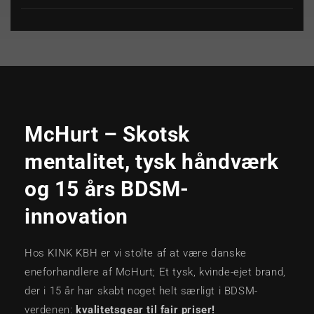
McHurt – Skotsk
mentalitet, tysk håndværk
og 15 års BDSM-
innovation
Hos KINK KBH er vi stolte af at være danske
eneforhandlere af McHurt; Et tysk, kvinde-ejet brand,
der i 15 år har skabt noget helt særligt i BDSM-
verdenen:
kvalitetsgear til fair priser!