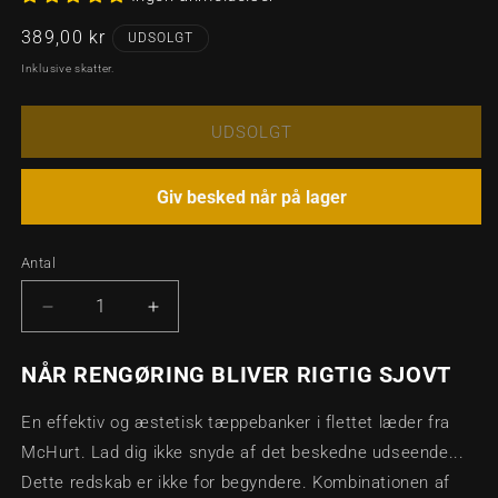
Normalpris
389,00 kr
UDSOLGT
Inklusive skatter.
UDSOLGT
Giv besked når på lager
Antal
Antal
Reducer
Øg
antallet
antallet
for
for
NÅR RENGØRING BLIVER RIGTIG SJOVT
MCHURT
MCHURT
-
-
En effektiv og æstetisk tæppebanker i flettet læder fra
LÆDER
LÆDER
McHurt. Lad dig ikke snyde af det beskedne udseende...
TÆPPEBANKER
TÆPPEBANKER
Dette redskab er ikke for begyndere. Kombinationen af