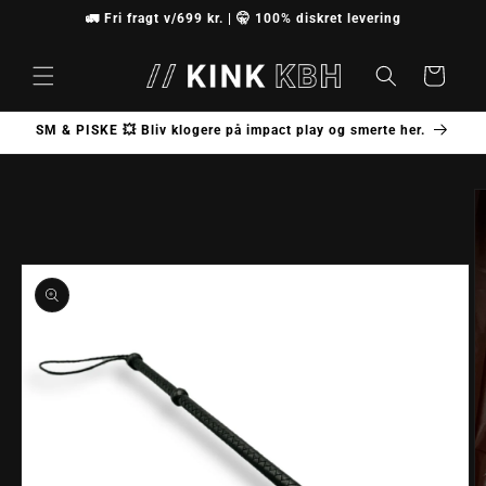
Gå til
🚛 Fri fragt v/699 kr. | 🤫 100% diskret levering
indhold
Indkøbskurv
SM & PISKE 💥 Bliv klogere på impact play og smerte her.
å til
roduktoplysninger