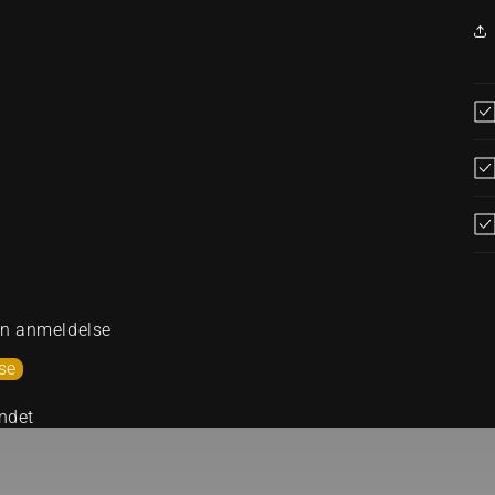
 en anmeldelse
se
ndet