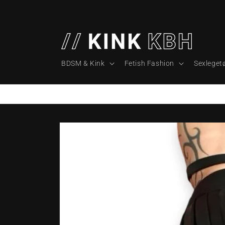
Gå til
indhold
BDSM & Kink
Fetish Fashion
Sexlegetø
Gå til
produktoplysninger