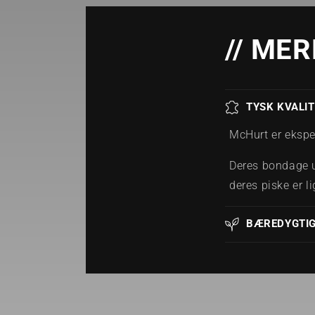
// ME
TYSK KVALIT
McHurt er eksper
Deres bondage u
deres piske er l
BÆREDYGTI