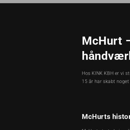
McHurt –
håndværk
Hos KINK KBH er vi sto
15 år har skabt noget
McHurts histor