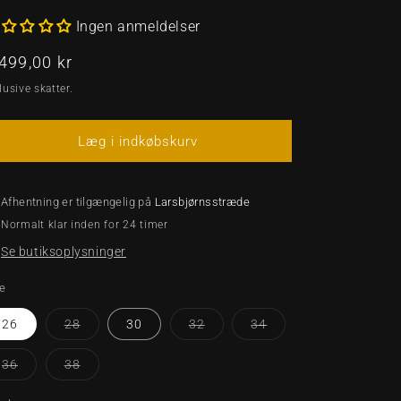
Ingen anmeldelser
ormalpris
499,00 kr
lusive skatter.
Læg i indkøbskurv
Afhentning er tilgængelig på
Larsbjørnsstræde
Normalt klar inden for 24 timer
Se butiksoplysninger
ze
Varianten
Varianten
Varianten
26
28
30
32
34
er
er
er
udsolgt
udsolgt
udsolgt
eller
eller
eller
Varianten
Varianten
36
38
utilgængelig
utilgængelig
utilgængelig
er
er
udsolgt
udsolgt