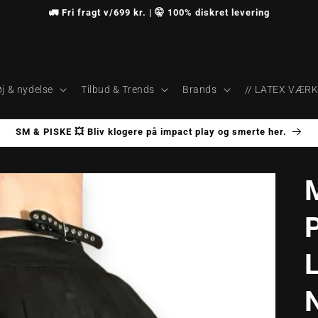
🚛 Fri fragt v/699 kr. | 🤫 100% diskret levering
j & nydelse
Tilbud & Trends
Brands
// LATEX VÆR
SM & PISKE 💥 Bliv klogere på impact play og smerte her.