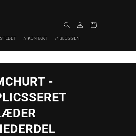
Log
Indkøbskurv
ind
KSTEDET
// KONTAKT
// BLOGGEN
MCHURT -
PLICSSERET
LÆDER
NEDERDEL