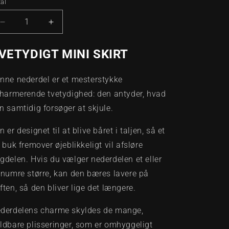
eller
eller
al
tal
utilgængelig
utilgængelig
Reducer
Øg
antallet
antallet
for
for
VETYDIGT MINI SKIRT
MCHURT
MCHURT
-
-
nne nederdel er et mesterstykke
PLICSSERET
PLICSSERET
LÆDER
LÆDER
charmerende tvetydighed: den antyder, hvad
NEDERDEL
NEDERDEL
n samtidig forsøger at skjule.
n er designet til at blive båret i taljen, så et
t buk fremover øjeblikkeligt vil afsløre
gdelen. Hvis du vælger nederdelen et eller
 numre større, kan den bæres lavere på
ften, så den bliver lige det længere.
derdelens charme skyldes de mange,
ldbare plisseringer, som er omhyggeligt